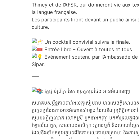
Thmey et de l’AFSR, qui donneront vie aux text
la langue française.
Les participants liront devant un public ainsi 
culture.
Un cocktail convivial suivra la finale.
Entrée libre – Ouvert à toutes et tous !
Événement soutenu par l’Ambassade de F
Sipar.
—–
វគ្គផ្តាច់ព្រ័ត្រ នៃការប្រកួតប្រជែង អានអំណានឮៗ
សមាគមសម្ព័ន្ធភាពបារាំងខេត្តសៀមរាប មានសេចក្តីសោមនស្សរី
ប្រកួតប្រជែងការអានអំណានសំឡេង ដែលនឹងប្រព្រឹត្តិទៅនៅថ្ង
សូមអញ្ជើញលោក លោកស្រី អ្នកនាងកញ្ញា មកគាំទ្របេក្ខជនច
វិទ្យាល័យ ពួក, សាលាបឋមសិក្សា វត្តរាជបូព៌ និងសាលាស្អែក
ដែលនឹងនាំមកនូវអត្ថបទជីវិតតាមរយៈការបកស្រាយ និងការស