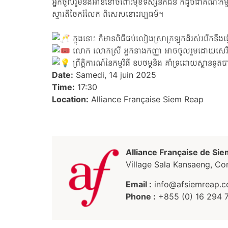
អ្នកចូលរួមនឹងអាននៅចំពោះមុខទស្សនិកជន ក៏ដូចជាគណៈកម្មកា
ស្មារតីចែករំលែក ពិសេសនោះវប្បធម៌។
ក្នុងនោះ ក៏មានពិធីជប់លៀងស្រាក្រឡុកដ៏រស់រវើកនឹងធ្វើនៅក្
លោក លោកស្រី អ្នកនាងកញ្ញា អាចចូលរួមដោយសេរី-កម្
ព្រឹត្តិការណ៍នៃកម្មវិធី ឧបថម្ថនិង គាំទ្រដោយស្ថានទូត
Date:
Samedi, 14 juin 2025
Time:
17:30
Location:
Alliance Française Siem Reap
Alliance Française de Si
Village Sala Kansaeng, 
Email :
info@afsiemreap.
Phone :
+855 (0) 16 294 