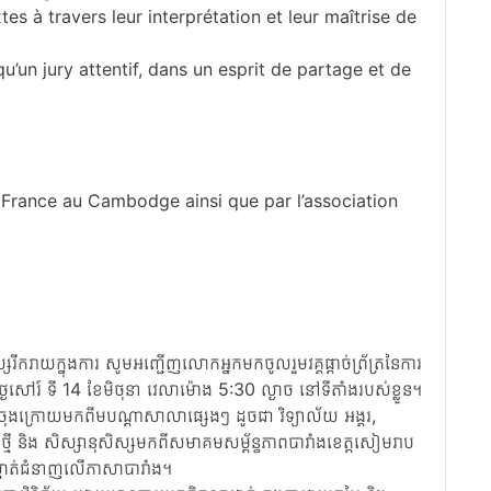
es à travers leur interprétation et leur maîtrise de
qu’un jury attentif, dans un esprit de partage et de
rance au Cambodge ainsi que par l’association
ករាយក្នុងការ សូមអញ្ជើញលោកអ្នកមកចូលរួមវគ្គផ្តាច់ព្រ័ត្រនៃការ
ៃសៅរ៍ ទី 14 ខែមិថុនា វេលាម៉ោង 5:30 ល្ងាច នៅទីតាំងរបស់ខ្លួន។
ុងក្រោយមកពីមបណ្ដាសាលាផ្សេងៗ ដូចជា វិទ្យាល័យ អង្គរ,
ថ្មី និង សិស្សានុសិស្សមកពីសមាគមសម្ព័ន្ធភាពបារាំងខេត្តសៀមរាប
្ទាត់ជំនាញលើភាសាបារាំង។