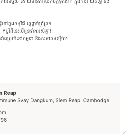
រវិនិច្ឆ័យ ដោយមានការយកចិត្តទុកដាក់ ក្នុងការវាយតម្លៃ និង
នុងកម្មវិធី វគ្គផ្តាច់ព្រ័ត្រ។
មវិធីនេះបើជូនទាំងអស់គ្នា!
បារាំងប្រចាំនៅកម្ពុជា និងសមាគមស៊ីប៉ា។
em Reap
Commune Svay Dangkum, Siem Reap, Cambodge
com
796