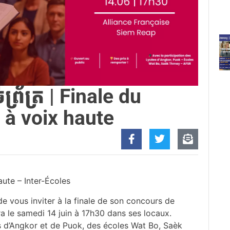
់ព្រ័ត្រ | Finale du
 à voix haute
ute – Inter-Écoles
 de vous inviter à la finale de son concours de
dra le samedi 14 juin à 17h30 dans ses locaux.
es d’Angkor et de Puok, des écoles Wat Bo, Saèk