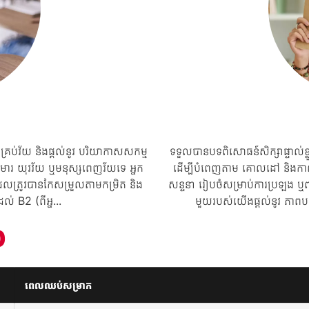
្រប់វ័យ និងផ្តល់នូវ បរិយាកាសសកម្ម
ទទួលបានបទពិសោធន៍សិក្សាផ្ទាល់ខ
ុមារ យុវវ័យ ឬមនុស្សពេញវ័យទេ អ្នក
ដើម្បីបំពេញតាម គោលដៅ និងកាលវ
ដែលត្រូវបានកែសម្រួលតាមកម្រិត និង
សន្ទនា រៀបចំសម្រាប់ការប្រឡង ឬ
់ B2 (ពីអ្ន...
មួយរបស់យើងផ្តល់នូវ ភាពបត់
៦
ពេលឈប់សម្រាក