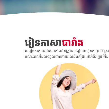
រៀនភាសា
បារាំង
មេរៀនភាសាបារាំងរបស់យើងត្រូវបានរៀបចំឡើងសម្រាប់ គ្រប់ក
ខណៈពេលដែលទទួលបានការយល់ដឹងស៊ីជម្រៅអំពីវប្បធម៌ដ