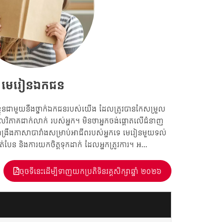
មេរៀនឯកជន
្លួនជាមួយនឹងថ្នាក់ឯកជនរបស់យើង ដែលត្រូវបានកែសម្រួល
ិភាគជាក់លាក់ របស់អ្នក។ មិនថាអ្នកចង់ផ្តោតលើជំនាញ
ពង្រឹងភាសាបារាំងសម្រាប់អាជីពរបស់អ្នកទេ មេរៀនមួយទល់
បែន និងការយកចិត្តទុកដាក់ ដែលអ្នកត្រូវការ។ អ...
ចុចទីនេះដើម្បីទាញយកប្រតិទិនវគ្គសិក្សាឆ្នាំ ២០២៦