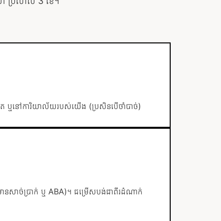
ហ៍ ប្រហែល 3 ខែ។
ឺណិត ឬនៅការិយាល័យរបស់យើង (ប្រសិនបើចាំបាច់)
 (មានសាច់ប្រាក់ ឬ ABA)។ ជម្រើសបង់ជាពីរដំណាក់