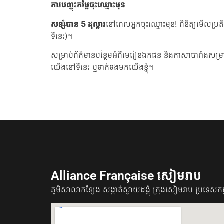
ការបញ្ចុះតម្លៃចុះឈ្មោះមុន
សន្សំបាន 5 ដុល្លារ
នៅពេលអ្នកចុះឈ្មោះមុន! ពិនិត្យមើលប្រតិទ
ទីនេះ)។
សម្រាប់ព័ត៌មានបន្ថែមអំពីមេរៀនឯកជន និងភាសាបារាំងសម្
យើងនៅទីនេះ ឬទាក់ទងមកយើងខ្ញុំ។
Alliance Française សៀមរាប
ភូមិសាលាកន្សែង សង្កាត់ស្វាយដង្គុំ​​ ក្រុងសៀមរាប ប្រទេសកម្