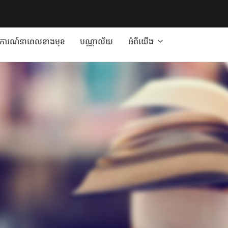
ត្តិការណ៍នាពេលខាងមុខ
បណ្ណាល័យ
អំពីយើង