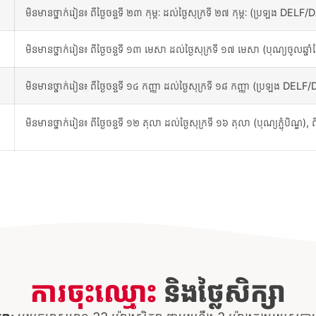
មិនមានថ្នាក់រៀន៖ ពីថ្ងៃចន្ទទី ២៣ កុម្ភៈ ដល់ថ្ងៃសុក្រទី ២៧ កុម្ភៈ (ប្រឡង DELF
មិនមានថ្នាក់រៀន៖ ពីថ្ងៃចន្ទទី ១៣ មេសា ដល់ថ្ងៃសុក្រទី ១៧ មេសា (បុណ្យចូលឆ្នាំខ្
មិនមានថ្នាក់រៀន៖ ពីថ្ងៃចន្ទទី ១៤ កញ្ញា ដល់ថ្ងៃសុក្រទី ១៨ កញ្ញា (ប្រឡង DEL
មិនមានថ្នាក់រៀន៖ ពីថ្ងៃចន្ទទី ១២ តុលា ដល់ថ្ងៃសុក្រទី ១៦ តុលា (បុណ្យភ្ចុំបិណ្ឌ), ពីថ
ការចុះឈ្មោះ
និងថ្លៃសិក្សា