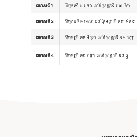
ឆមាសទី
1
​ពីថ្ងៃចន្ទទី ៥ មករា ដល់ថ្ងៃសុក្រទី ២៧ មីនា
ឆមាសទី
2
ពីថ្ងៃពុធទី ១ មេសា ដល់ថ្ងៃអង្គារទី ២៣ មិថុនា
ឆមាសទី
3
ពីថ្ងៃចន្ទទី ២៩ មិថុនា ដល់ថ្ងៃសុក្រទី ១១ កញ្ញា
ឆមាសទី
4
ពីថ្ងៃចន្ទទី ២១ កញ្ញា ដល់ថ្ងៃសុក្រទី ១៨ ធ្នូ