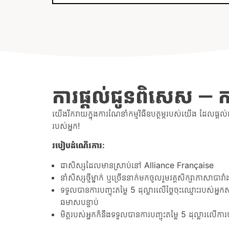
ការផ្តល់ជូនពិសេស — កម្ម
យើងរីករាយក្នុងការណែនាំកម្មវិធីឧបត្ថម្ភរបស់យើង ដែលផ្តល់ជូនក
របស់អ្នក!
របៀបដំណើរការ
:
ជាសិស្សដែលមានស្រាប់នៅ Alliance Française
នាំសិស្សថ្មីម្នាក់ ឬច្រើននាក់មកចូលរួមវគ្គសិក្សាភាសាបា
ទទួលបានការបញ្ចុះតម្លៃ 5 ដុល្លារលើថ្លៃចុះឈ្មោះរបស់អ្នកស
ឆមាសបន្ទាប់
មិត្តរបស់អ្នកក៏នឹងទទួលបានការបញ្ចុះតម្លៃ 5 ដុល្លារលើក