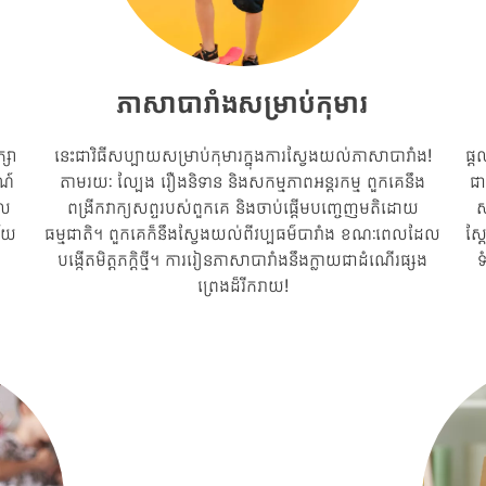
យ
ភាសាបារាំងសម្រាប់កុមារ
្សា
នេះជាវិធីសប្បាយសម្រាប់កុមារក្នុងការស្វែងយល់ភាសាបារាំង!
ផ្ត
ណ៍
តាមរយៈ ល្បែង រឿងនិទាន និងសកម្មភាពអន្តរកម្ម ពួកគេនឹង
ជា
ួល
ពង្រីកវាក្យសព្ទរបស់ពួកគេ និងចាប់ផ្តើមបញ្ចេញមតិដោយ
ស
វ័យ
ធម្មជាតិ។ ពួកគេក៏នឹងស្វែងយល់ពីវប្បធម៌បារាំង ខណៈពេលដែល
ស្
បង្កើតមិត្តភក្តិថ្មី។ ការរៀនភាសាបារាំងនឹងក្លាយជាដំណើរផ្សង
ទ
ព្រេងដ៏រីករាយ!