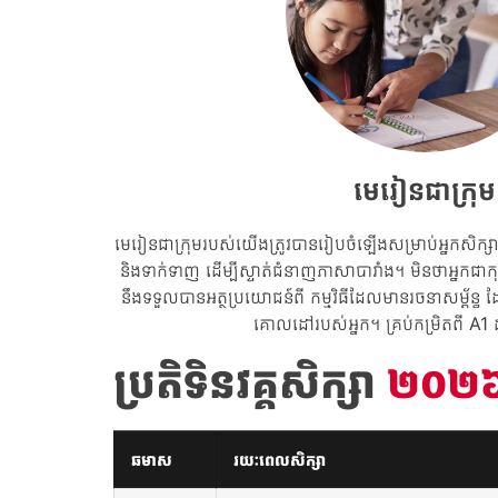
មេរៀនជាក្រុម
មេរៀនជាក្រុមរបស់យើងត្រូវបានរៀបចំឡើងសម្រាប់អ្នកសិក្សាគ
និងទាក់ទាញ ដើម្បីស្ទាត់ជំនាញភាសាបារាំង។ មិនថាអ្នកជាក
នឹងទទួលបានអត្ថប្រយោជន៍ពី កម្មវិធីដែលមានរចនាសម្ព័ន្ធ 
គោលដៅរបស់អ្នក។ គ្រប់កម្រិតពី A1 ដល
ប្រតិទិនវគ្គសិក្សា
២០២
ឆមាស
រយៈពេលសិក្សា