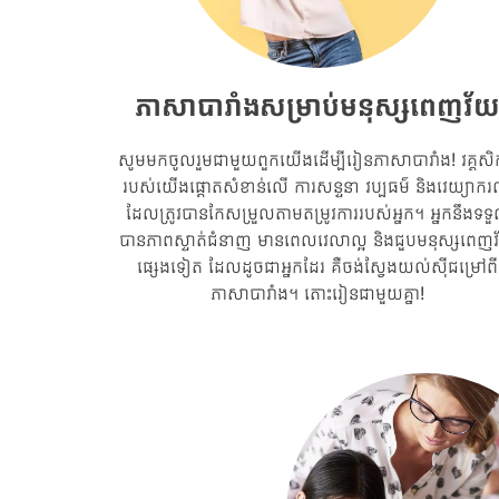
ភាសាបារាំងសម្រាប់មនុស្សពេញវ័
សូមមកចូលរួមជាមួយពួកយើងដើម្បីរៀនភាសាបារាំង! វគ្គសិក
របស់យើងផ្តោតសំខាន់លើ ការសន្ទនា វប្បធម៌ និងវេយ្យាករ
ដែលត្រូវបានកែសម្រួលតាមតម្រូវការរបស់អ្នក។ អ្នកនឹងទទ
បានភាពស្ទាត់ជំនាញ មានពេលវេលាល្អ និងជួបមនុស្សពេញ
ផ្សេងទៀត ដែលដូចជាអ្នកដែរ គឺចង់ស្វែងយល់ស៊ីជម្រៅពី
ភាសាបារាំង។ តោះរៀនជាមួយគ្នា!