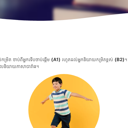
ម្រិត ចាប់ពីអ្នកទើបចាប់ផ្តើម
(A1)
រហូតដល់អ្នកនិយាយកម្រិតខ្ពស់
(B2)
។
ែលនិយាយភាសាបារាំង។