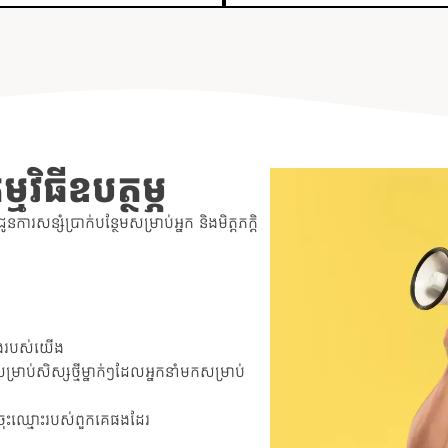
វិធីឧបត្ថម្ភ
ារសន្សំប្រាក់បន្ថែមសម្រាប់អ្នក និងមិត្តភក្តិ
រាំងរបស់យើង
ម្រាប់សិស្សថ្មីម្នាក់ៗដែលអ្នកនាំមកសម្រាប់
ារចុះឈ្មោះរបស់ពួកគេផងដែរ