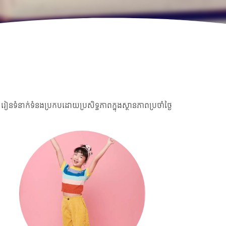
 រៀនទំនាក់ទំនងប្រកបដោយប្រសិទ្ធភាពក្នុងស្ថានភាពប្រចាំថ្ងៃ