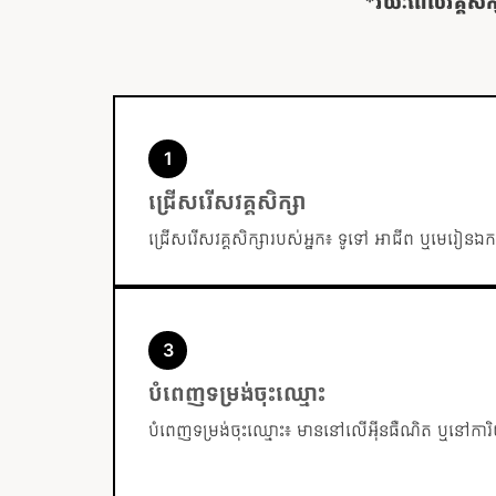
*រយៈពេលវគ្គសិក្
ជ្រើសរើសវគ្គសិក្សា
ជ្រើសរើសវគ្គសិក្សារបស់អ្នក៖ ទូទៅ អាជីព ឬមេរៀនឯ
បំពេញទម្រង់ចុះឈ្មោះ
បំពេញទម្រង់ចុះឈ្មោះ៖ មាននៅលើអ៊ីនធឺណិត ឬនៅក