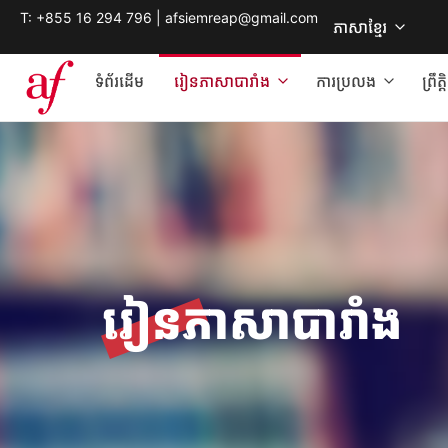
T: +855 16 294 796 | afsiemreap@gmail.com
ភាសាខ្មែរ
ទំព័រដើម
រៀនភាសាបារាំង
ការប្រលង
ព្រឹ
រៀនភាសាបារាំង