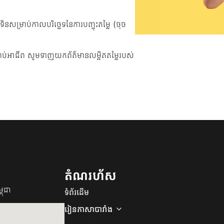
ិនសម្រាប់កាលបរិច្ឆេទនៃការបញ្ចុះតម្លៃ (ចុច
រាប់អាជីព សូមទាញយកព័ត៌មានលម្អិតតម្លៃរបស់
តំណរហ័ស
ពុជា
ទំព័រដើម
រៀនភាសាបារាំង