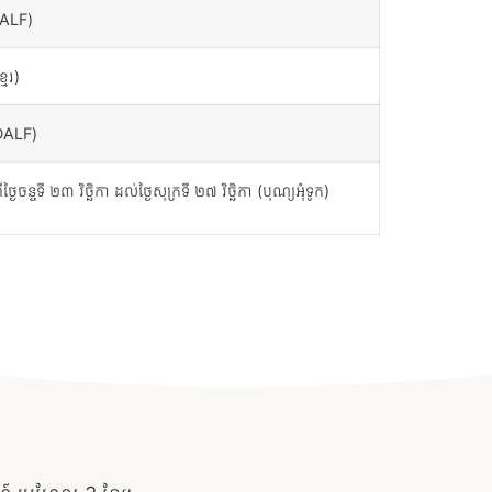
/DALF)
មែរ)
F/DALF)
្ងៃចន្ទទី ២៣ វិច្ឆិកា ដល់ថ្ងៃសុក្រទី ២៧ វិច្ឆិកា (បុណ្យអុំទូក)