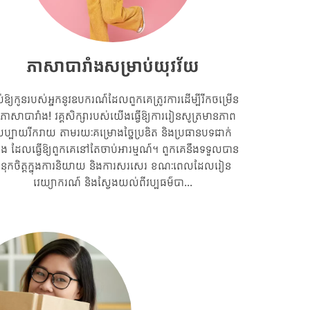
ភាសាបារាំងសម្រាប់យុវវ័យ
ល់ឱ្យកូនរបស់អ្នកនូវឧបករណ៍ដែលពួកគេត្រូវការដើម្បីរីកចម្រើន
ភាសាបារាំង! វគ្គសិក្សារបស់យើងធ្វើឱ្យការរៀនសូត្រមានភាព
ប្បាយរីករាយ តាមរយៈគម្រោងច្នៃប្រឌិត និងប្រធានបទជាក់
តែង ដែលធ្វើឱ្យពួកគេនៅតែចាប់អារម្មណ៍។ ពួកគេនឹងទទួលបាន
ំនុកចិត្តក្នុងការនិយាយ និងការសរសេរ ខណៈពេលដែលរៀន
វេយ្យាករណ៍ និងស្វែងយល់ពីវប្បធម៌បា...