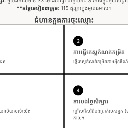
សា:
មួយឆមាសមាន 33 ម៉ោងសិក្សា ជាមួយនឹង 3 ម៉ោងក្នុងមួយសប្តា
**តម្លៃមេរៀនជាក្រុម:
115 ដុល្លារក្នុងមួយឆមាស។
ជំហានក្នុងការចុះឈ្មោះ
ការធ្វើតេស្តកំណត់កម្រិត
កជន
ធ្វើតេស្តកំណត់កម្រិតតាមអ៊ីនធ
ការបង់ថ្លៃសិក្សារ
ារិយាល័យរបស់យើង
ជ្រើសរើសវិធីបង់ប្រាក់របស់អ្នក
កាល។