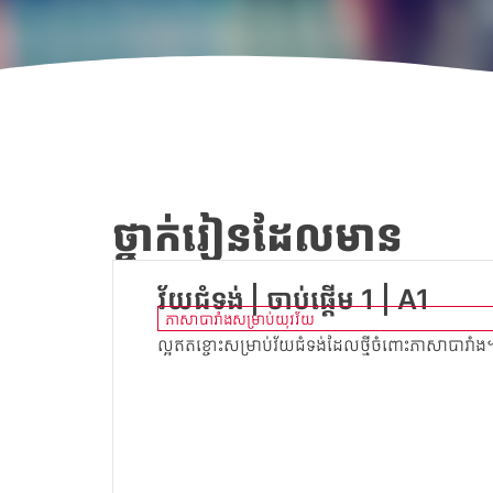
ថ្នាក់រៀនដែលមាន
វ័យជំទង់ | ចាប់ផ្តើម 1 | A1
ភាសាបារាំងសម្រាប់យុវវ័យ
ល្អឥតខ្ចោះសម្រាប់វ័យជំទង់ដែលថ្មីចំពោះភាសាបារាំ