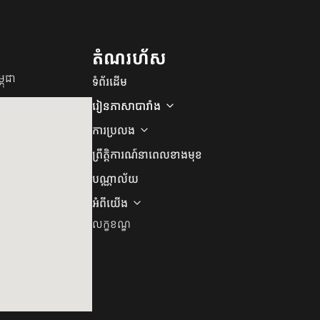
តំណរហ័ស
ពុជា
ទំព័រដើម
រៀនភាសាបារាំង
ការប្រលង
ព្រឹត្តិការណ៍នាពេលខាងមុខ
បណ្ណាល័យ
អំពីយើង
លក្ខខណ្ឌ