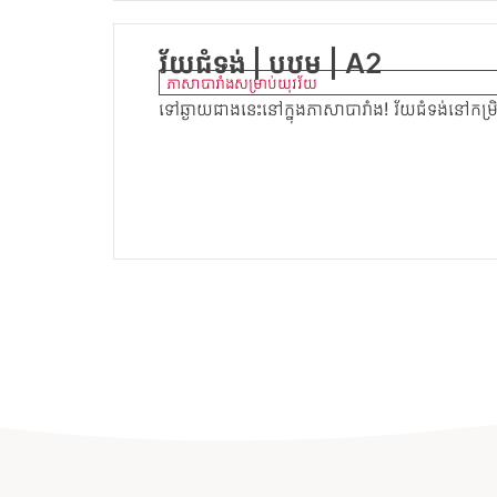
វ័យជំទង់ | បឋម | A2
ភាសាបារាំងសម្រាប់យុវវ័យ
ទៅឆ្ងាយជាងនេះនៅក្នុងភាសាបារាំង! វ័យជំទង់នៅកម្