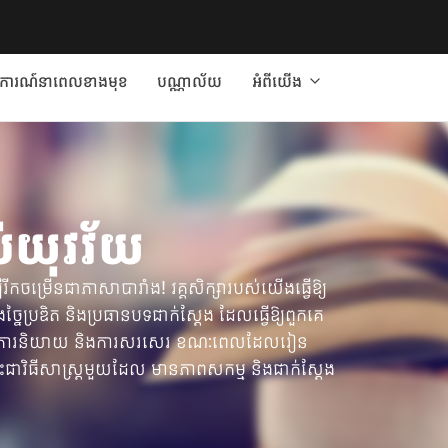
ត្តិការណ៍នាពេលខាងមុខ
បណ្ណាល័យ
អំពីយើង
់យុវវ័យ
ីរីកចម្រើនជាភាសាបារាំង! វគ្គសិក្សារបស់យើងធ្វើឱ្យ
ៃប្រឌិត និងប្រធានបទជាក់ស្តែង ដែលធ្វើឱ្យពួកគេ
តក្នុងការនិយាយ និងការសរសេរ ខណៈពេលដែលរៀន
នេះជាវិធីសាស្ត្រមួយដែល មានភាពសកម្ម និងជាក់ស្តែង