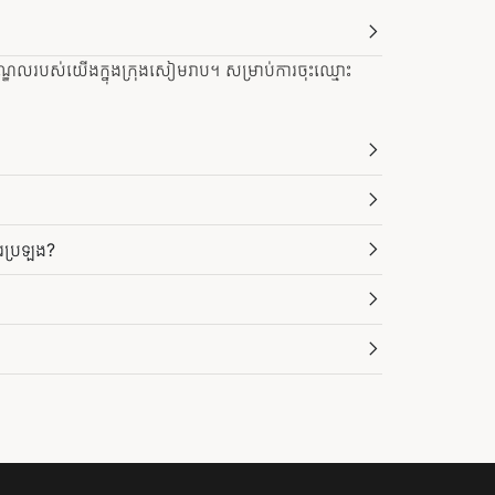
ឌលរបស់យើងក្នុងក្រុងសៀមរាប។ សម្រាប់ការចុះឈ្មោះ
ារប្រឡង?