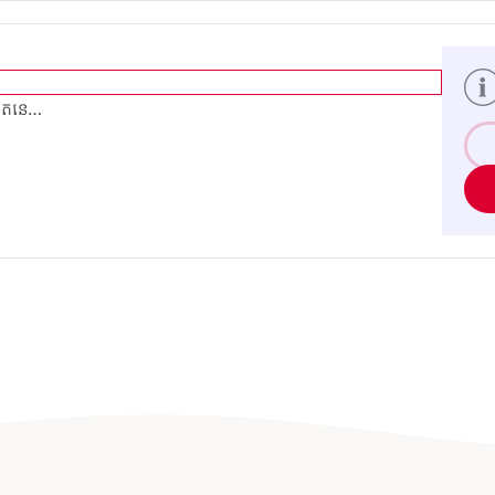
រិតនេ…