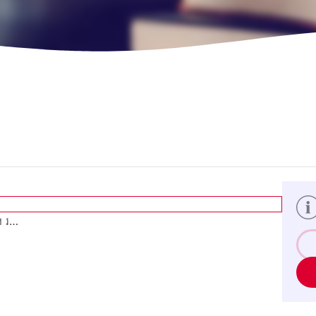
ង។ រ…