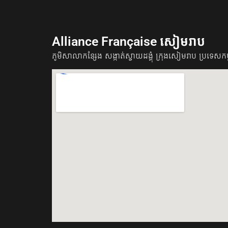
Alliance Française សៀមរាប
ភូមិសាលាកន្សែង សង្កាត់ស្វាយដង្គុំ​​ ក្រុងសៀមរាប ប្រទេសកម្