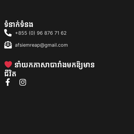
ទំនាក់ទំនង
+855 (0) 96 876 71 62
afsiemreap@gmail.com
នាំយកភាសាបារាំងមកឱ្យមាន
ជីវិត