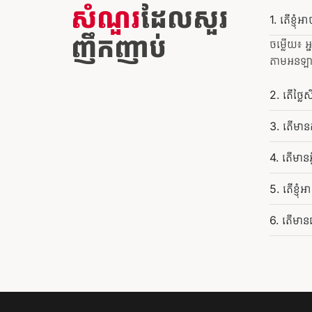
សំណួរ
ដែលសួរ
1. តើខ្ញុ
ញឹកញាប់
ចម្លើយ៖ 
តាមអនឡាញ 
2. តើថ្លៃស
3. តើមានក
4. តើមានអ
5. តើខ្ញុ
6. តើមានធ