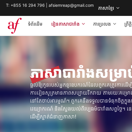
T: +855 16 294 796 | afsiemreap@gmail.com
ភាសាខ្មែរ
ទំព័រដើម
រៀនភាសាបារាំង
ការប្រលង
ព្រឹ
ភាសាបារាំងសម្រាប
ផ្តល់ឱ្យកូនរបស់អ្នកនូវឧបករណ៍ដែលពួកគេត្រូវការដើម្ប
ការរៀនសូត្រមានភាពសប្បាយរីករាយ តាមរយៈគម្រោងច្ន
នៅតែចាប់អារម្មណ៍។ ពួកគេនឹងទទួលបានទំនុកចិត្
វេយ្យាករណ៍ និងស្វែងយល់ពីវប្បធម៌បារាំងសព្វថ្ងៃ។ 
ដើម្បីស្ទាត់ជំនាញភាសា!