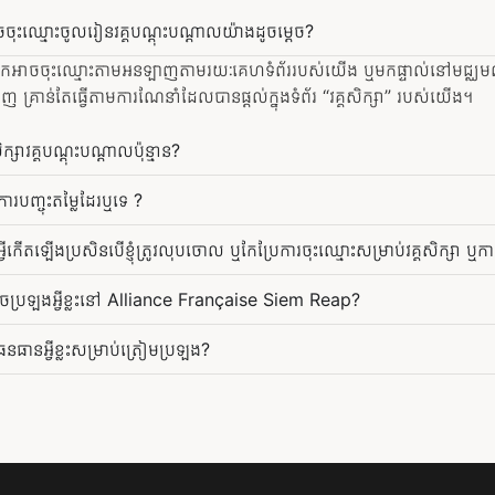
ំអាចចុះឈ្មោះចូលរៀនវគ្គបណ្តុះបណ្តាលយ៉ាងដូចម្តេច?
អ្នកអាចចុះឈ្មោះតាមអនឡាញតាមរយៈគេហទំព័ររបស់យើង ឬមកផ្ទាល់នៅមជ្ឈមណ្
គ្រាន់តែធ្វើតាមការណែនាំដែលបានផ្តល់ក្នុងទំព័រ “វគ្គសិក្សា” របស់យើង។
ិក្សាវគ្គបណ្តុះបណ្តាលប៉ុន្មាន?
ារបញ្ចុះតម្លៃដែរឬទេ ?
្វីកើតឡើងប្រសិនបើខ្ញុំត្រូវលុបចោល ឬកែប្រែការចុះឈ្មោះសម្រាប់វគ្គសិក្សា ឬក
ំអាចប្រឡងអ្វីខ្លះនៅ Alliance Française Siem Reap?
នធានអ្វីខ្លះសម្រាប់ត្រៀមប្រឡង?